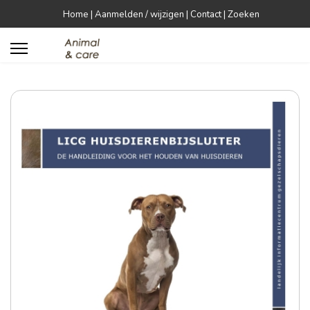
Home
|
Aanmelden / wijzigen
|
Contact
|
Zoeken

