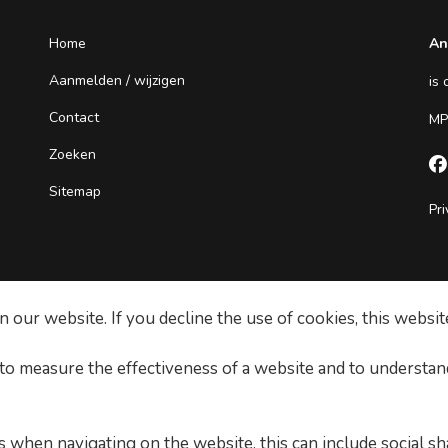
Home
An
Aanmelden / wijzigen
is
Contact
MP
Zoeken

Sitemap
Pri
our website. If you decline the use of cookies, this websit
 to measure the effectiveness of a website and to understan
 when navigating on the website, this can include social sh