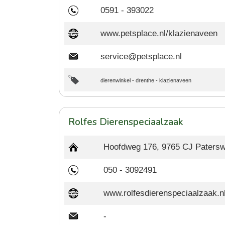
0591 - 393022
www.petsplace.nl/klazienaveen
service@petsplace.nl
dierenwinkel
-
drenthe
-
klazienaveen
Rolfes Dierenspeciaalzaak
Hoofdweg 176, 9765 CJ Patersw
050 - 3092491
www.rolfesdierenspeciaalzaak.n
-