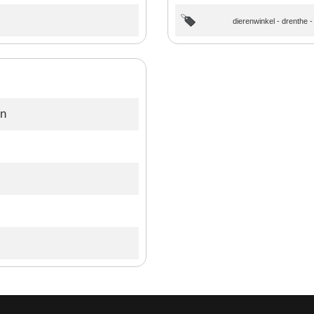
dierenwinkel
-
drenthe
en