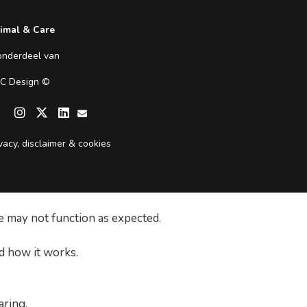
imal & Care
 onderdeel van
C Design
©

vacy, disclaimer & cookies
e may not function as expected.
d how it works.
aring.