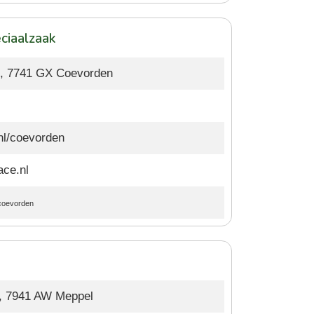
ciaalzaak
0, 7741 GX Coevorden
nl/coevorden
ace.nl
coevorden
8, 7941 AW Meppel