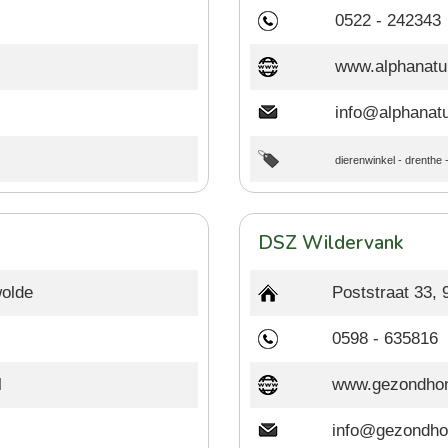
0522 - 242343
www.alphanatur
info@alphanatu
dierenwinkel
-
drenthe
DSZ Wildervank
olde
Poststraat 33,
0598 - 635816
l
www.gezondho
info@gezondho