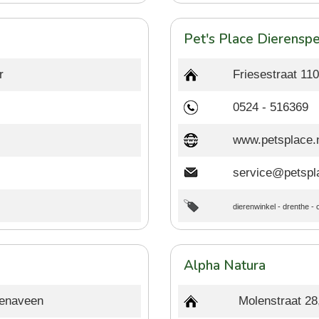
Pet's Place Dierenspe
r
Friesestraat 11
0524 - 516369
www.petsplace.
service@petspl
dierenwinkel
-
drenthe
-
Alpha Natura
ienaveen
Molenstraat 2