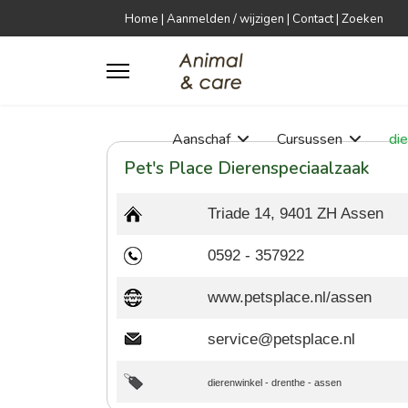
Home
|
Aanmelden / wijzigen
|
Contact
|
Zoeken
Aanschaf
Cursussen
di
Pet's Place Dierenspeciaalzaak
Triade 14, 9401 ZH Assen
0592 - 357922
www.petsplace.nl/assen
service@petsplace.nl
dierenwinkel
-
drenthe
-
assen