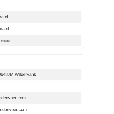
a.nl
ra.nl
-
meppel
 9648JM Wildervank
ndenvoer.com
ndenvoer.com