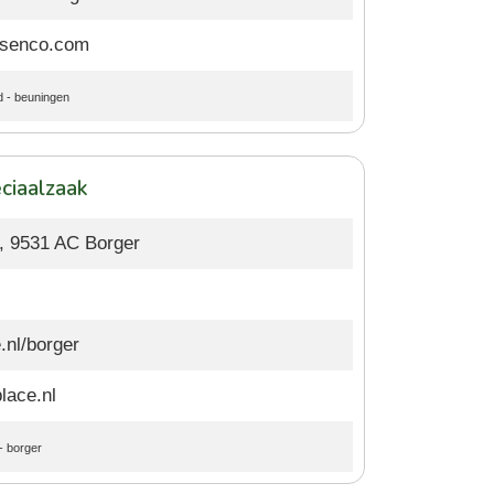
senco.com
d
-
beuningen
ciaalzaak
3, 9531 AC Borger
.nl/borger
lace.nl
-
borger