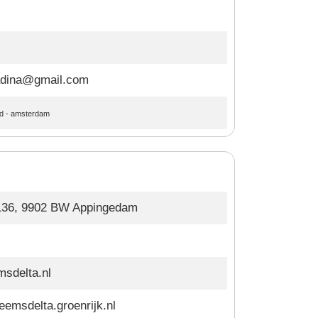
adina@gmail.com
d
-
amsterdam
36, 9902 BW Appingedam
sdelta.nl
emsdelta.groenrijk.nl