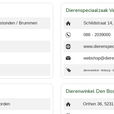
Dierenspeciaalzaak V
rstonden / Brummen
Schildstraat 1
088 - 2039000
www.dierenspec
webshop@dieren
dierenwinkel
-
limburg
-
Dierenwinkel Den Bo
orden
Orthen 36, 5231