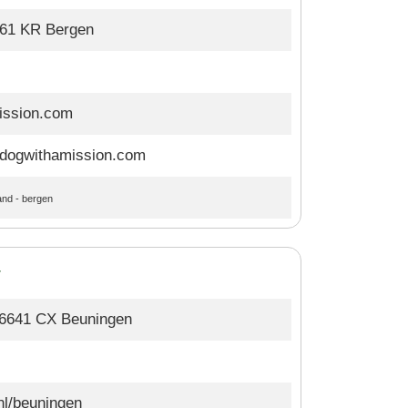
861 KR Bergen
ission.com
dogwithamission.com
and
-
bergen
r
 6641 CX Beuningen
l/beuningen