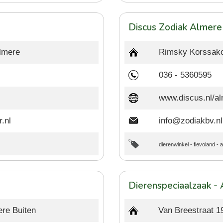
Discus Zodiak Almere
Almere
Rimsky Korssako
036 - 5360595
www.discus.nl/a
.nl
info@zodiakbv.nl
dierenwinkel
-
flevoland
-
a
Dierenspeciaalzaak -
ere Buiten
Van Breestraat 1