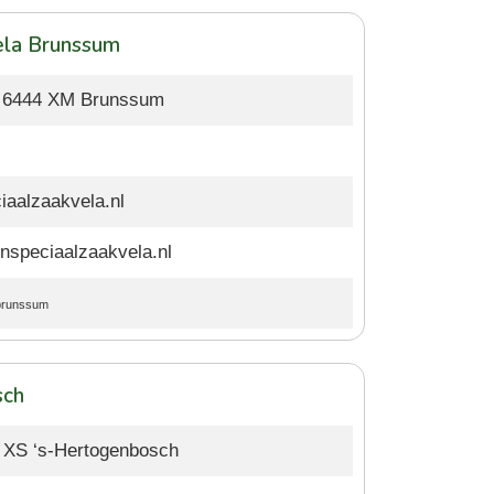
ela Brunssum
4, 6444 XM Brunssum
iaalzaakvela.nl
speciaalzaakvela.nl
brunssum
sch
 XS ‘s-Hertogenbosch