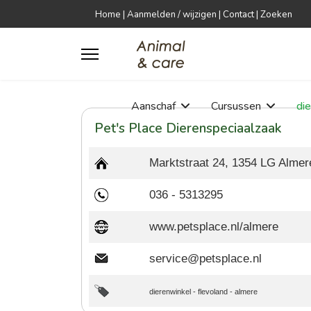
Home
|
Aanmelden / wijzigen
|
Contact
|
Zoeken
Aanschaf
Cursussen
di
Pet's Place Dierenspeciaalzaak
Marktstraat 24, 1354 LG Almer
036 - 5313295
www.petsplace.nl/almere
service@petsplace.nl
dierenwinkel
-
flevoland
-
almere