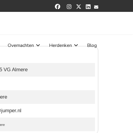


Overnachten
Herdenken
Blog
15 VG Almere
ere
jumper.nl
ere