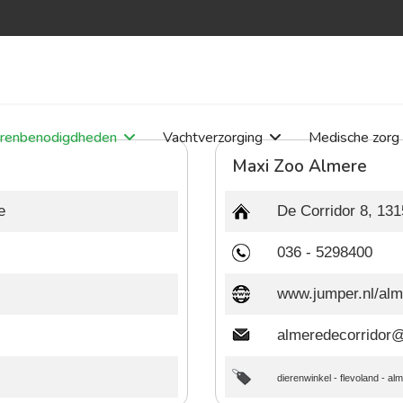
erenbenodigdheden
Vachtverzorging
Medische zorg
Maxi Zoo Almere
e
De Corridor 8, 13
036 - 5298400
www.jumper.nl/alm
almeredecorridor@
dierenwinkel
-
flevoland
-
alm