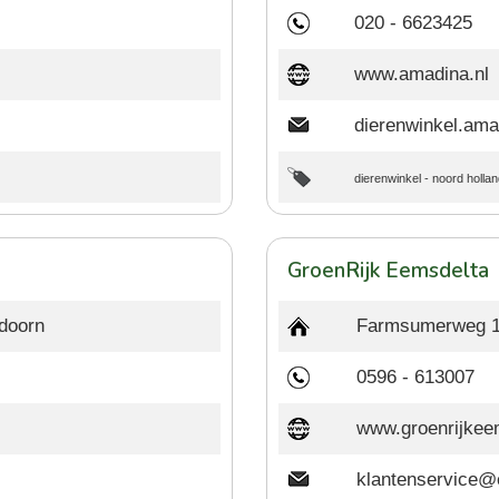
020 - 6623425
www.amadina.nl
dierenwinkel.am
dierenwinkel
-
noord hollan
GroenRijk Eemsdelta
ldoorn
Farmsumerweg 1
0596 - 613007
www.groenrijkeem
klantenservice@e