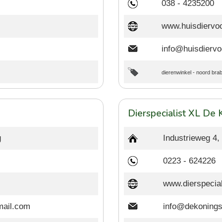
038 - 4235200
www.huisdiervoo
info@huisdiervo
dierenwinkel
-
noord bra
Dierspecialist XL De 
g
Industrieweg 4
0223 - 624226
www.dierspecial
mail.com
info@dekonings