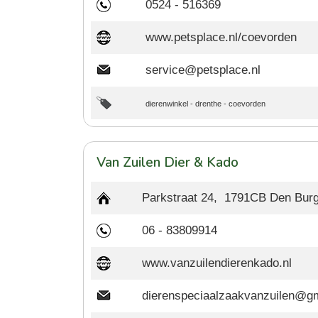
0524 - 516369
www.petsplace.nl/coevorden
service@petsplace.nl
dierenwinkel
-
drenthe
-
coevorden
Van Zuilen Dier & Kado
Parkstraat 24, 1791CB Den Bur
06 - 83809914
www.vanzuilendierenkado.nl
dierenspeciaalzaakvanzuilen@g