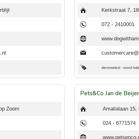
blijt
Kerkstraat 7, 1
072 - 2410001
www.dogwitham
.nl
customercare@
dierenwinkel
-
noord holl
Pets&Co Jan de Beije
 op Zoom
Amalialaan 15,
024 - 6771574
www.petsenco.n