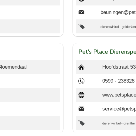
beuningen@pet
dierenwinkel
-
gelderlan
Pet's Place Dierenspe
Bloemendaal
Hoofdstraat 5
0599 - 238328
www.petsplace
service@petsp
dierenwinkel
-
drenthe